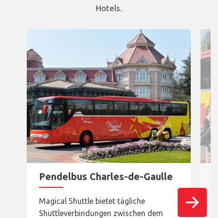
Hotels.
Carousel presenting shuttles and their schedules
Pendelbus Charles-de-Gaulle
P
Magical Shuttle bietet tägliche
M
Shuttleverbindungen zwischen dem
z