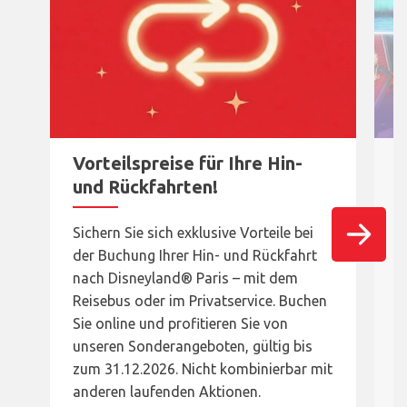
Vorteilspreise für Ihre Hin-
und Rückfahrten!
S
Sichern Sie sich exklusive Vorteile bei
T
der Buchung Ihrer Hin- und Rückfahrt
D
nach Disneyland® Paris – mit dem
S
Reisebus oder im Privatservice. Buchen
D
Sie online und profitieren Sie von
M
unseren Sonderangeboten, gültig bis
n
zum 31.12.2026. Nicht kombinierbar mit
e
anderen laufenden Aktionen.
B