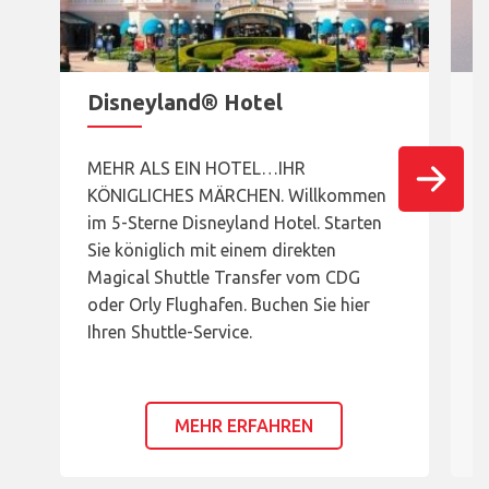
Disneyland® Hotel
MEHR ALS EIN HOTEL…IHR
T
KÖNIGLICHES MÄRCHEN. Willkommen
W
im 5-Sterne Disneyland Hotel. Starten
W
Sie königlich mit einem direkten
u
Magical Shuttle Transfer vom CDG
S
oder Orly Flughafen. Buchen Sie hier
S
Ihren Shuttle-Service.
B
MEHR ERFAHREN