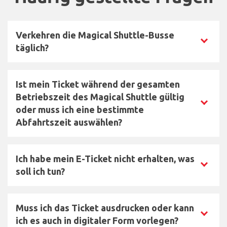
List of frequently asked questions with their answers
Verkehren die Magical Shuttle-Busse
Cliquez pour afficher la réponse
täglich?
Ja, die Magical Shuttle-Busse verkehren täglich
Ist mein Ticket während der gesamten
das ganze Jahr über ohne Unterbrechung. Bitte
Betriebszeit des Magical Shuttle gültig
beachten Sie unsere
Fahrpläne
, bevor Sie
Cliquez pour afficher la réponse
oder muss ich eine bestimmte
reservieren.
Abfahrtszeit auswählen?
Das Ticket ist für eine Fahrt während der
Ich habe mein E-Ticket nicht erhalten, was
Betriebszeiten des Magical Shuttle gültig. Bei der
Cliquez pour afficher la réponse
soll ich tun?
Buchung muss keine bestimmte Abfahrtszeit
ausgewählt werden. Nach der Nutzung kann das
Bei Ihrem Online-Kauf wurde Ihnen ein Link zum
Ticket nicht erneut verwendet werden. Die
Muss ich das Ticket ausdrucken oder kann
Fahrpläne
Ausdrucken Ihres Tickets angeboten. Wenn Sie
unserer Busse finden Sie hier.
Cliquez pour afficher la réponse
ich es auch in digitaler Form vorlegen?
diesen Schritt übersprungen haben, finden Sie