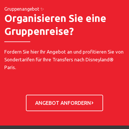
Flughafen-Shuttles mit dem Reisebus von
Gruppenangebot ✨
Paris-Charles de Gaulle
und
Orly nach
Organisieren Sie eine
Disneyland® Paris
sowie
private Transfers
an.
Sehen Sie sich unsere
Fahrpläne und Preise
an
Gruppenreise?
oder
buchen Sie Ihren Transfer online
.
Fordern Sie hier Ihr Angebot an und profitieren Sie von
Sondertarifen für Ihre Transfers nach Disneyland®
Paris.
ANGEBOT ANFORDERN