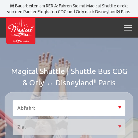
🚧 Bauarbeiten am RER A: Fahren Sie mit Magical Shuttle direkt
von den Pariser Flughäfen CDG und Orly nach Disneyland® Paris.
Magical Shuttle | Shuttle Bus CDG
& Orly ↔ Disneyland
Paris
®
Abfahrt
Quick booking
Select 
Quick booking form, all fields are mandatory.
Abfahrt
Ziel
Select 
Ziel