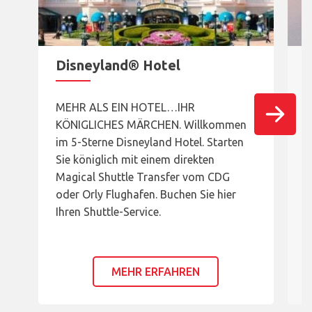
Disneyland® Hotel
MEHR ALS EIN HOTEL…IHR
T
KÖNIGLICHES MÄRCHEN. Willkommen
W
im 5-Sterne Disneyland Hotel. Starten
W
Sie königlich mit einem direkten
u
Magical Shuttle Transfer vom CDG
S
oder Orly Flughafen. Buchen Sie hier
S
Ihren Shuttle-Service.
B
MEHR ERFAHREN