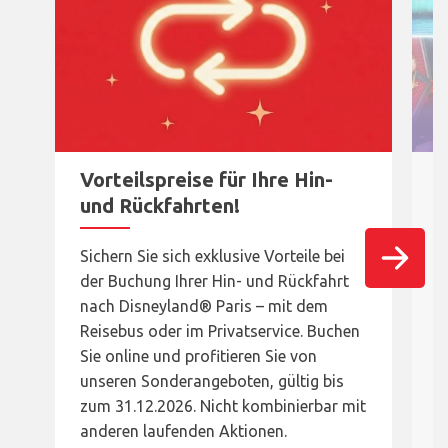
Vorteilspreise für Ihre Hin-
und Rückfahrten!
S
Sichern Sie sich exklusive Vorteile bei
T
der Buchung Ihrer Hin- und Rückfahrt
D
nach Disneyland® Paris – mit dem
S
Reisebus oder im Privatservice. Buchen
D
Sie online und profitieren Sie von
M
unseren Sonderangeboten, gültig bis
n
zum 31.12.2026. Nicht kombinierbar mit
e
anderen laufenden Aktionen.
B