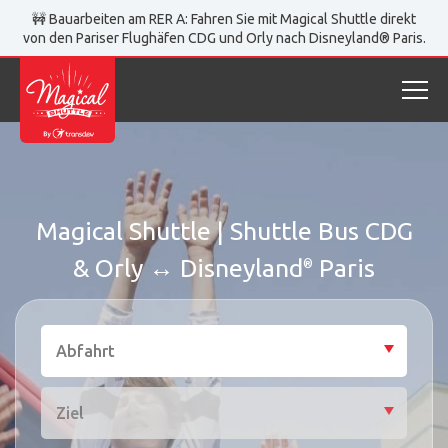
🚧 Bauarbeiten am RER A: Fahren Sie mit Magical Shuttle direkt
von den Pariser Flughäfen CDG und Orly nach Disneyland® Paris.
Magical Shuttle | Shuttle Bus CDG
& Orly ↔ Disneyland
Paris
®
Abfahrt
Quick booking
Select 
Quick booking form, all fields are mandatory.
Abfahrt
Ziel
Select 
Ziel