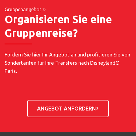
Flughafen-Shuttles mit dem Reisebus von
Gruppenangebot ✨
Paris-Charles de Gaulle
und
Orly nach
Organisieren Sie eine
Disneyland® Paris
sowie
private Transfers
an.
Sehen Sie sich unsere
Fahrpläne und Preise
an
Gruppenreise?
oder
buchen Sie Ihren Transfer online
.
Fordern Sie hier Ihr Angebot an und profitieren Sie von
Sondertarifen für Ihre Transfers nach Disneyland®
Paris.
ANGEBOT ANFORDERN