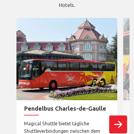
Hotels.
Carousel presenting shuttles and their schedules
Pendelbus Charles-de-Gaulle
P
Magical Shuttle bietet tägliche
M
Shuttleverbindungen zwischen dem
z