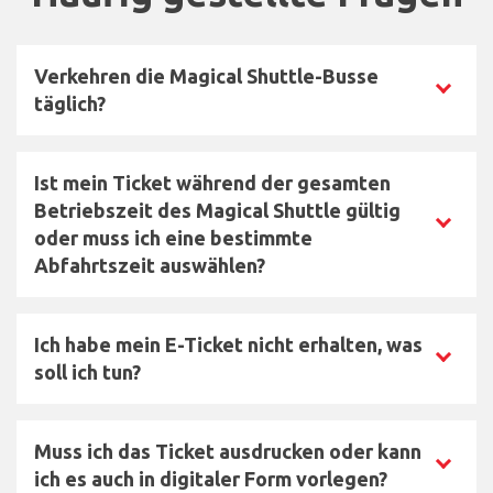
List of frequently asked questions with their answers
Verkehren die Magical Shuttle-Busse
Cliquez pour afficher la réponse
täglich?
Ja, die Magical Shuttle-Busse verkehren täglich
Ist mein Ticket während der gesamten
das ganze Jahr über ohne Unterbrechung. Bitte
Betriebszeit des Magical Shuttle gültig
beachten Sie unsere
Fahrpläne
, bevor Sie
Cliquez pour afficher la réponse
oder muss ich eine bestimmte
reservieren.
Abfahrtszeit auswählen?
Das Ticket ist für eine Fahrt während der
Ich habe mein E-Ticket nicht erhalten, was
Betriebszeiten des Magical Shuttle gültig. Bei der
Cliquez pour afficher la réponse
soll ich tun?
Buchung muss keine bestimmte Abfahrtszeit
ausgewählt werden. Nach der Nutzung kann das
Bei Ihrem Online-Kauf wurde Ihnen ein Link zum
Ticket nicht erneut verwendet werden. Die
Muss ich das Ticket ausdrucken oder kann
Fahrpläne
Ausdrucken Ihres Tickets angeboten. Wenn Sie
unserer Busse finden Sie hier.
Cliquez pour afficher la réponse
ich es auch in digitaler Form vorlegen?
diesen Schritt übersprungen haben, finden Sie